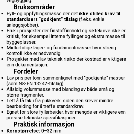
vegbygging.
Bruksområder
Fyll- og oppfyllingsmasse der det
ikke stilles krav til
standardisert “godkjent” tilslag
(f.eks. enkle
anleggsjobber).
Bruk i prosjekter der finstoffinnhold og siktekurve ikke er
kritisk, for eksempel interne fyllinger og ekstra masse til
byggeplasser.
Midlertidige lager- og fundamentmasser hvor streng
kontroll ikke er nødvendig.
Prosjekter med lav teknisk risiko der kostnad er viktigere
enn dokumentasjon.
Fordeler
Lav pris per tonn sammenlignet med “godkjente” masser
(som NS-EN 13242-tilslag).
Allsidig volummasse med blanding av både små og
større fragmenter.
Lett å få tak i fra pukkverk, siden den krever mindre
bearbeiding for å treffe standardkrav.
Egnet for store fyllarbeider, hvor mengde er viktigere enn
presise tekniske spesifikasjoner.
Praktisk informasjon
Kornstørrelse:
0–32 mm