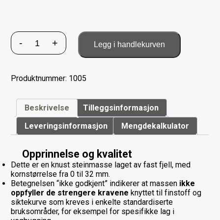
0/32
-
+
Legg i handlekurven
Fjell
knust,
ikke
Produktnummer:
godkjent
1005
antall
Beskrivelse
Tilleggsinformasjon
Leveringsinformasjon
Mengdekalkulator
Opprinnelse og kvalitet
Dette er en knust steinmasse laget av fast fjell, med
kornstørrelse fra 0 til 32 mm.
Betegnelsen “ikke godkjent” indikerer at massen
ikke
oppfyller de strengere kravene
knyttet til finstoff og
siktekurve som kreves i enkelte standardiserte
bruksområder, for eksempel for spesifikke lag i