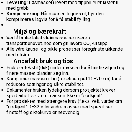
Levering:
Løsmasser) levert med tippbil eller lastebil
med grabb.
Komprimering:
Når massen legges ut, bør den
komprimeres lagvis for å få stabil fylling
Miljø og bærekraft
Ved å bruke lokal steinmasse reduseres
transportbehovet, noe som gir lavere CO₂-utslipp.
Alle våre knuse- og sikte prosesser foregår utelukkende
med strøm.
Anbefalt bruk og tips
Bruk geotekstil (duk) under massen for å hindre at jord og
finere masser blander seg inn.
Komprimer massen i lag (for eksempel 10–20 cm) for å
redusere setninger og sikre stabilitet.
Dokumenter bruken tydelig dersom prosjektet krever
sporbarhet, selv om massen ikke er “godkjent”.
For prosjekter med strengere krav (f.eks. vei), vurder om
“godkjent” 0–32 eller andre masser med spesifisert
finstoff og siktekurve er nødvendig.