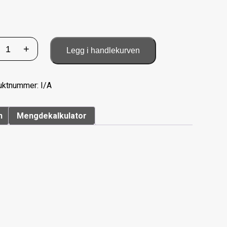
22/180
+
Legg i handlekurven
Kult
antall
uktnummer:
I/A
n
Mengdekalkulator