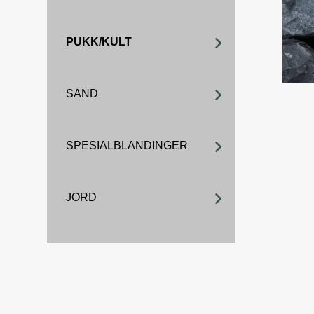
PUKK/KULT
SAND
SPESIALBLANDINGER
JORD