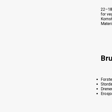
22–180
for ve
Kornst
Materi
Br
Forste
Stordi
Drener
Erosjo