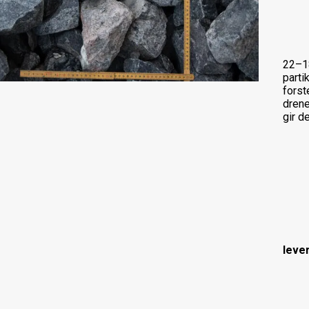
22–18
parti
forst
drene
gir d
leve