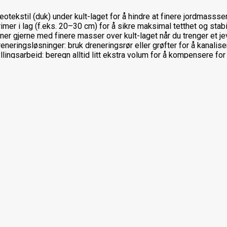
eotekstil (duk) under kult-laget for å hindre at finere jordmassse
mer i lag (f.eks. 20–30 cm) for å sikre maksimal tetthet og stabil
er gjerne med finere masser over kult-laget når du trenger et jev
eneringsløsninger: bruk dreneringsrør eller grøfter for å kanalise
llingsarbeid: beregn alltid litt ekstra volum for å kompensere for