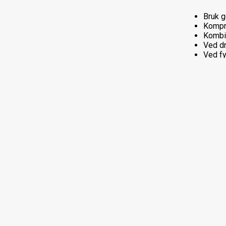
Bruk g
Kompri
Kombin
Ved dr
Ved fy