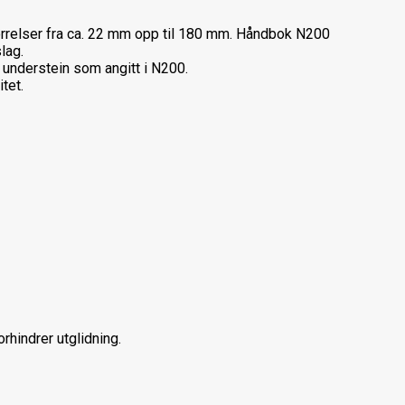
rrelser fra ca. 22 mm opp til 180 mm. Håndbok N200
slag.
 understein som angitt i N200.
tet.
orhindrer utglidning.