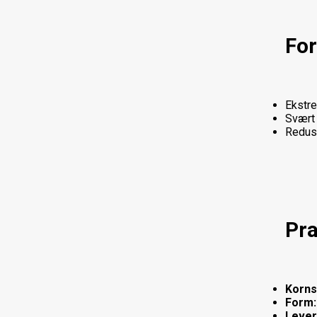
For
Ekstre
Svært 
Reduse
Pra
Korns
Form:
Lever