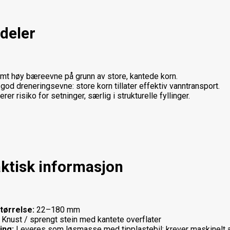
deler
mt høy bæreevne på grunn av store, kantede korn.
god dreneringsevne: store korn tillater effektiv vanntransport.
rer risiko for setninger, særlig i strukturelle fyllinger.
ktisk informasjon
tørrelse:
22–180 mm
Knust / sprengt stein med kantete overflater
ing:
Leveres som løsmasse med tipplastebil; krever maskinelt a