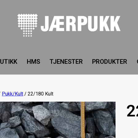
UTIKK
HMS
TJENESTER
PRODUKTER
/
Pukk/Kult
/ 22/180 Kult
2