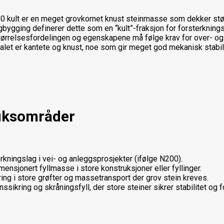
 kult er en meget grovkornet knust steinmasse som dekker stø
gbygging definerer dette som en “kult”-fraksjon for forsterkning
ørrelsesfordelingen og egenskapene må følge krav for over- og
alet er kantete og knust, noe som gir meget god mekanisk stabili
uksområder
rkningslag i vei- og anleggsprosjekter (ifølge N200).
mensjonert fyllmasse i store konstruksjoner eller fyllinger.
ing i store grøfter og massetransport der grov stein kreves.
nssikring og skråningsfyll, der store steiner sikrer stabilitet og f