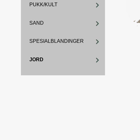
PUKK/KULT
SAND
SPESIALBLANDINGER
JORD