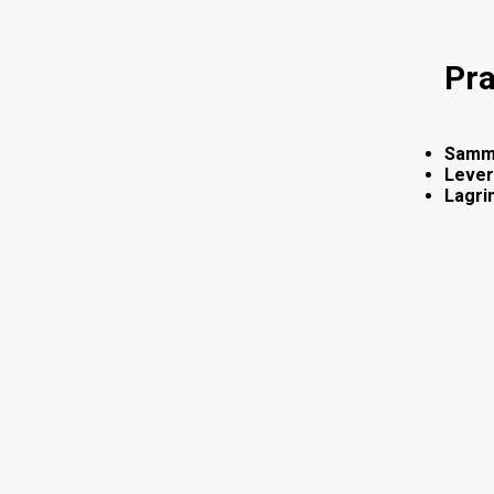
Pra
Samm
Lever
Lagri
Mil
Ved å 
miljøet
Kortre
Stabil