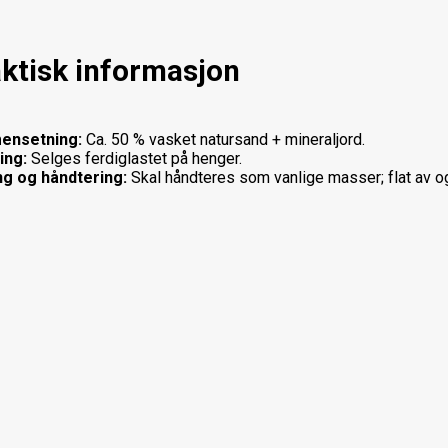
ktisk informasjon
ensetning:
Ca. 50 % vasket natursand + mineraljord.
ing:
Selges ferdiglastet på henger.
ng og håndtering:
Skal håndteres som vanlige masser; flat av og 
jø og bærekraft
bruke naturjord og vasket sand reduseres behovet for ren torv el
.
ist produksjon fra lokale pukkverk kan redusere transportrelaterte
 jordblanding kan bidra til vegetasjonsetablering som hindrer eros