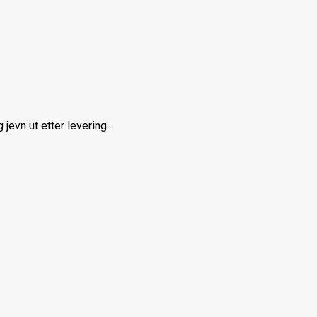
jevn ut etter levering.
ler organisk jord, noe som kan være gunstig for
 utslipp.
jon og bidrar til biologisk mangfold i grøntanlegg.