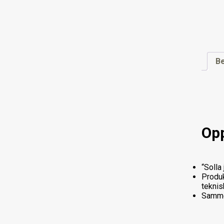
Be
Opp
“Solla
Produk
teknis
Sammen