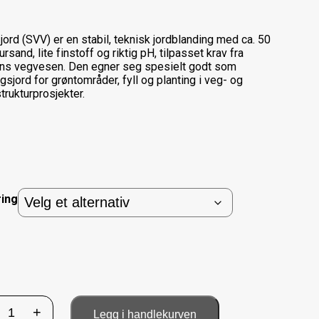
 jord (SVV) er en stabil, teknisk jordblanding med ca. 50
ursand, lite finstoff og riktig pH, tilpasset krav fra
ns vegvesen. Den egner seg spesielt godt som
gsjord for grøntområder, fyll og planting i veg- og
strukturprosjekter.
ring
Solla
+
Legg i handlekurven