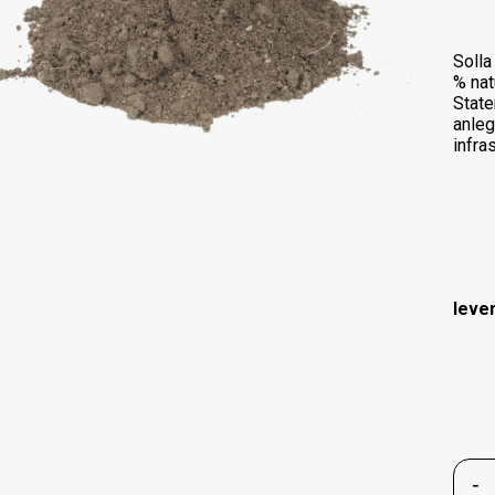
Solla
% nat
State
anleg
infra
leve
-