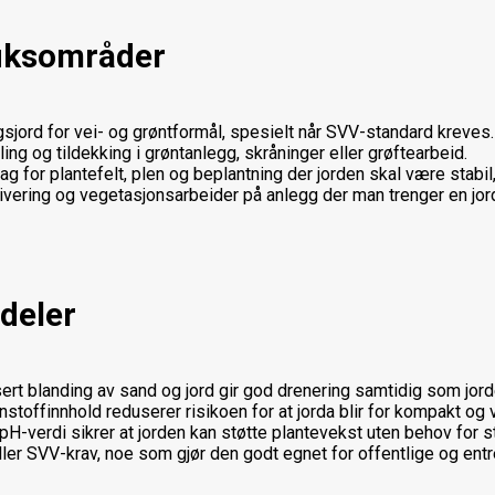
uksområder
sjord for vei- og grøntformål, spesielt når SVV-standard kreves.
lling og tildekking i grøntanlegg, skråninger eller grøftearbeid.
ag for plantefelt, plen og beplantning der jorden skal være stabil
ivering og vegetasjonsarbeider på anlegg der man trenger en jo
deler
ert blanding av sand og jord gir god drenering samtidig som jord
instoffinnhold reduserer risikoen for at jorda blir for kompakt og
 pH-verdi sikrer at jorden kan støtte plantevekst uten behov for s
ler SVV-krav, noe som gjør den godt egnet for offentlige og entr