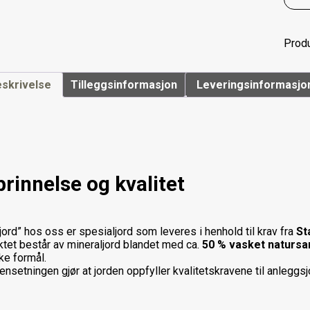
Prod
skrivelse
Tilleggsinformasjon
Leveringsinformasjo
rinnelse og kvalitet
 jord” hos oss er spesialjord som leveres i henhold til krav fra
St
tet består av mineraljord blandet med ca.
50 % vasket natursa
ke formål.
setningen gjør at jorden oppfyller kvalitetskravene til anleggsjo