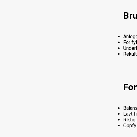
Br
Anlegg
For fy
Underl
Rekult
For
Balans
Lavt f
Riktig
Oppfyl