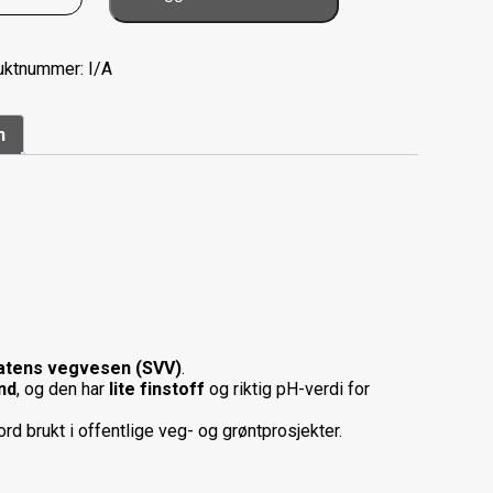
jord
SVV
antall
uktnummer:
I/A
n
atens vegvesen (SVV)
.
nd
, og den har
lite finstoff
og riktig pH-verdi for
rd brukt i offentlige veg- og grøntprosjekter.