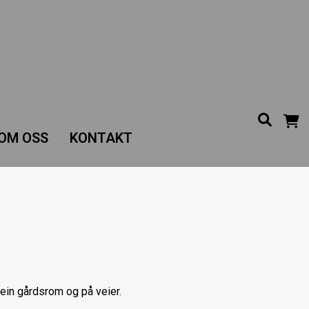
OM OSS
KONTAKT
tein gårdsrom og på veier.