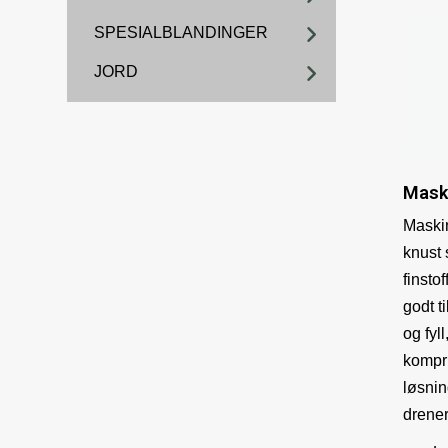
SPESIALBLANDINGER
JORD
Mask
Maskin
knust
finsto
godt t
og fyll
kompri
løsnin
drene