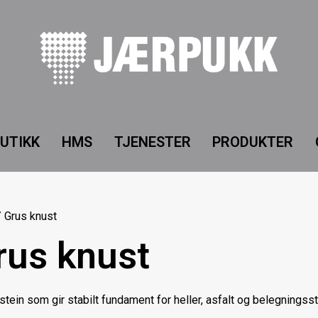
UTIKK
HMS
TJENESTER
PRODUKTER
 Grus knust
rus knust
stein som gir stabilt fundament for heller, asfalt og belegningss