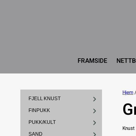
FRAMSIDE
NETTB
Hjem
/
FJELL KNUST
G
FINPUKK
PUKK/KULT
Knust 
SAND